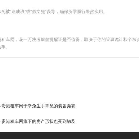
被“速成班”或“假文凭”误导，确保所学履行果然实用。
贵港租车网，花一万块考瑜伽提醒证是否值得，取决于你的管事诡计和个东
出手。
赁-贵港租车网于幸免生手常见的装备诞妄
赁-贵港租车网旗下的房产形状也受到触及