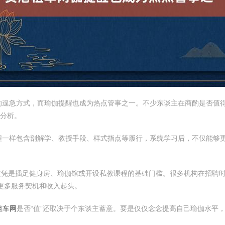
的遑急方式，而瑜伽提醒也成为热点管事之一。不少东谈主在商酌是否值得
远分析。
程一样包含剖解学、教授手段、样式指点等履行，系统学习后，不仅能够
文凭是插足健身房、瑜伽馆或开设私教课程的基础门槛。很多机构在招聘
更多服务契机和收入起头。
租车网
是否“值”还取决于个东谈主蓄意。要是仅仅念念提高自己瑜伽水平