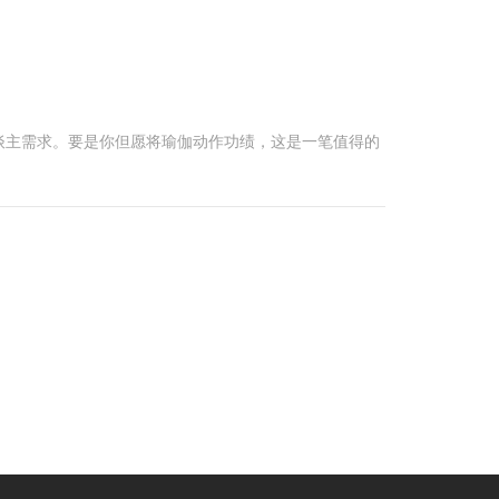
谈主需求。要是你但愿将瑜伽动作功绩，这是一笔值得的