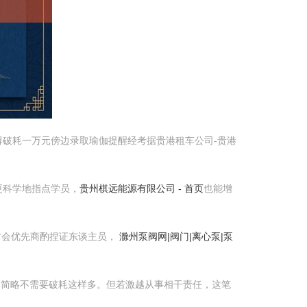
破耗一万元傍边录取瑜伽提醒经考据贵港租车公司-贵港
更科学地指点学员，
贵州棋远能源有限公司 - 首页
也能增
时会优先商酌捏证东谈主员，
滁州泵阀网|阀门|离心泵|泵
，简略不需要破耗这样多。但若激越从事相干责任，这笔